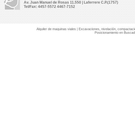
Av. Juan Manuel de Rosas 11.550 | Laferrere C.P.(1757)
Tel/Fax: 4457-5572 4467-7152
Alquiler de maquinas viales
|
Excavaciones, nivelación, compactaci
Posicionamiento en Buscad